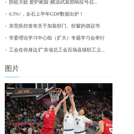
防蚊灭蚊 爱护家园 |横沥武装部响应号召...
6.5%↑，企石上半年GDP数据出炉！
东莞疾控发布关于加装纱门、纱窗的倡议书
市委理论学习中心组（扩大）专题学习会举行
工会在你身边∣广东省总工会百场县镇职工义...
图片