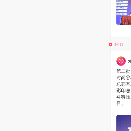
5年前
第二批
时尚谷
总部基
彩印总
斗科技
目。