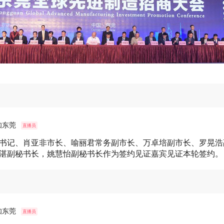
知东莞
直播员
书记、肖亚非市长、喻丽君常务副市长、万卓培副市长、罗晃浩
湛副秘书长，姚慧怡副秘书长作为签约见证嘉宾见证本轮签约。
知东莞
直播员