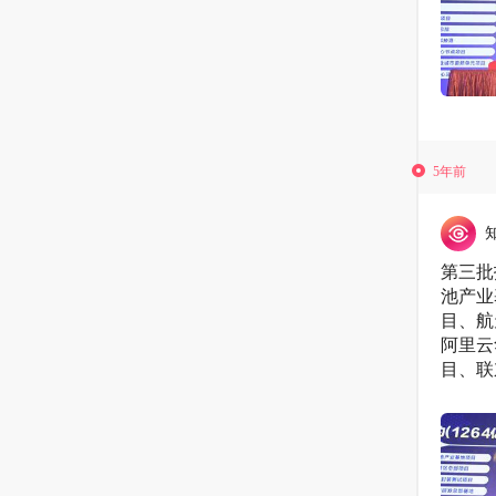
5年前
第三批
池产业
目、航
阿里云
目、联