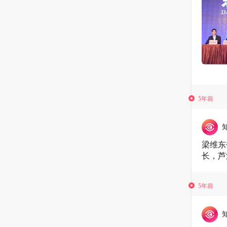
5年前
梁维东
长，芦
5年前