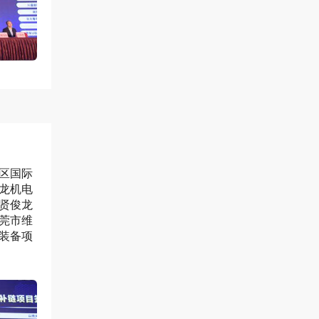
区国际
龙机电
贤俊龙
莞市维
装备项