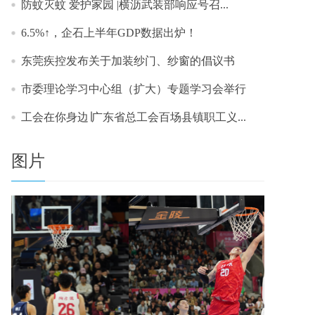
防蚊灭蚊 爱护家园 |横沥武装部响应号召...
6.5%↑，企石上半年GDP数据出炉！
东莞疾控发布关于加装纱门、纱窗的倡议书
市委理论学习中心组（扩大）专题学习会举行
工会在你身边∣广东省总工会百场县镇职工义...
图片