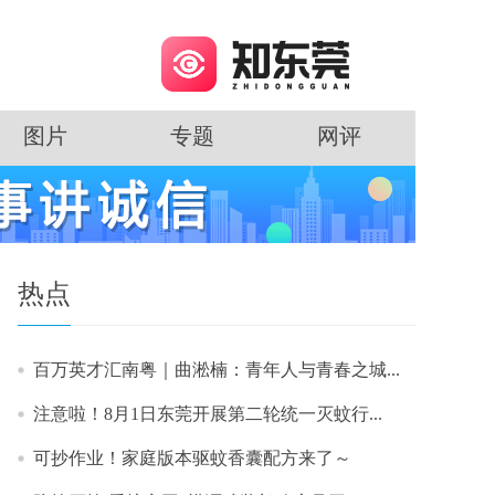
图片
专题
网评
热点
百万英才汇南粤｜曲淞楠：青年人与青春之城...
注意啦！8月1日东莞开展第二轮统一灭蚊行...
可抄作业！家庭版本驱蚊香囊配方来了～