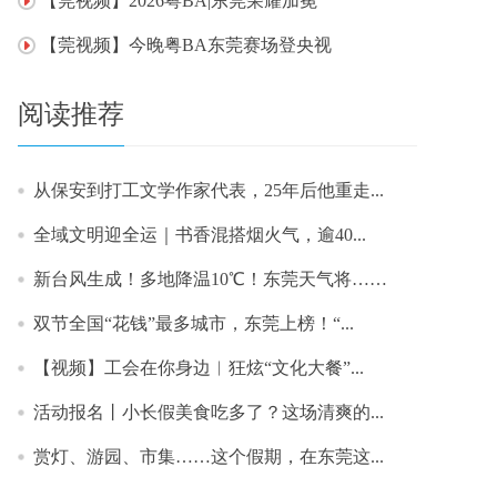
【莞视频】2026粤BA|东莞荣耀加冕
【莞视频】今晚粤BA东莞赛场登央视
阅读推荐
从保安到打工文学作家代表，25年后他重走...
​全域文明迎全运｜书香混搭烟火气，逾40...
新台风生成！多地降温10℃！东莞天气将……
双节全国“花钱”最多城市，东莞上榜！“...
【视频】工会在你身边︱狂炫“文化大餐”...
活动报名丨小长假美食吃多了？这场清爽的...
赏灯、游园、市集……这个假期，在东莞这...