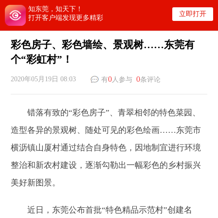
知东莞，知天下！
立即打开
打开客户端发现更多精彩
彩色房子、彩色墙绘、景观树……东莞有
个“彩虹村”！
0
0
2020年05月19日 08:03
有
人参与
条评论
错落有致的“彩色房子”、青翠相邻的特色菜园、
造型各异的景观树、随处可见的彩色绘画……东莞市
横沥镇山厦村通过结合自身特色，因地制宜进行环境
整治和新农村建设，逐渐勾勒出一幅彩色的乡村振兴
美好新图景。
近日，东莞公布首批“特色精品示范村”创建名