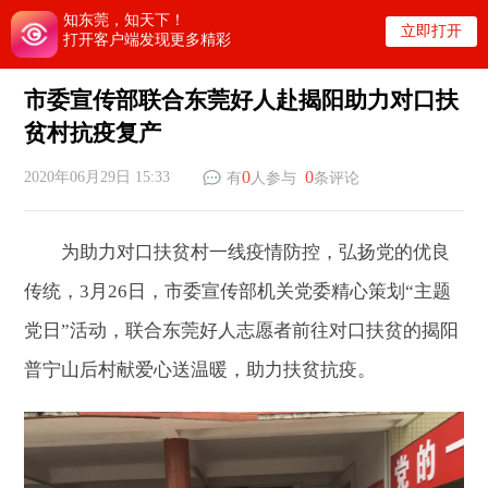
知东莞，知天下！
立即打开
打开客户端发现更多精彩
市委宣传部联合东莞好人赴揭阳助力对口扶
贫村抗疫复产
0
0
2020年06月29日 15:33
有
人参与
条评论
为助力对口扶贫村一线疫情防控，弘扬党的优良
传统，3月26日，市委宣传部机关党委精心策划“主题
党日”活动，联合东莞好人志愿者前往对口扶贫的揭阳
普宁山后村献爱心送温暖，助力扶贫抗疫。