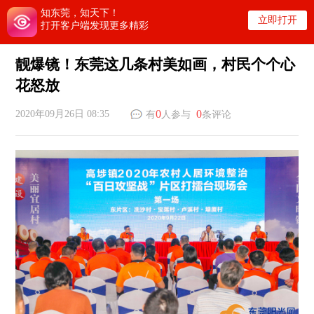
知东莞，知天下！
立即打开
打开客户端发现更多精彩
靓爆镜！东莞这几条村美如画，村民个个心
花怒放
0
0
2020年09月26日 08:35
有
人参与
条评论