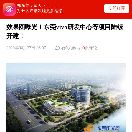
知东莞，知天下！
立即打开
打开客户端发现更多精彩
效果图曝光！东莞vivo研发中心等项目陆续
开建！
0
0
2020年08月27日 08:07
有
人参与
条评论