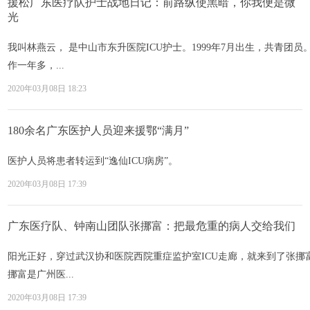
援松广东医疗队护士战地日记：前路纵使黑暗，你我便是微
光
我叫林燕云， 是中山市东升医院ICU护士。1999年7月出生，共青团员
作一年多，...
2020年03月08日 18:23
180余名广东医护人员迎来援鄂“满月”
医护人员将患者转运到“逸仙ICU病房”。
2020年03月08日 17:39
广东医疗队、钟南山团队张挪富：把最危重的病人交给我们
阳光正好，穿过武汉协和医院西院重症监护室ICU走廊，就来到了张
挪富是广州医...
2020年03月08日 17:39