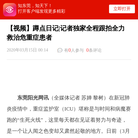
知东莞，知天下！
立即打开
打开客户端发现更多精彩
【视频】蹲点日记|记者独家全程跟拍全力
救治危重症患者
0
0
2020年03月15日 00:14
有
人参与
条评论
东莞阳光网讯
（全媒体记者 苏婵 黎树）在新冠肺
炎疫情中，重症监护室（ICU）堪称是与时间和病魔赛
跑的“生死火线”，这里每天都在见证着努力与奇迹，
是一个让人闻之色变却又肃然起敬的地方。日前（3月