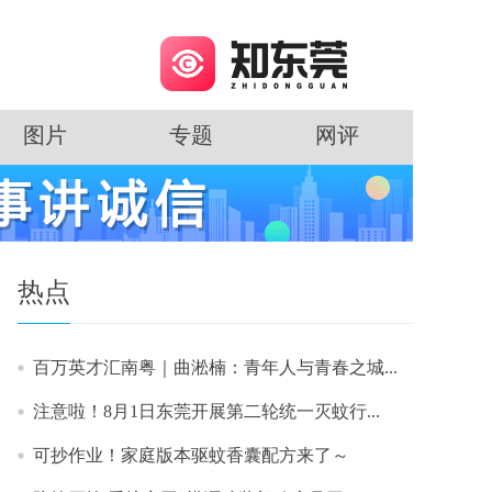
图片
专题
网评
热点
百万英才汇南粤｜曲淞楠：青年人与青春之城...
注意啦！8月1日东莞开展第二轮统一灭蚊行...
可抄作业！家庭版本驱蚊香囊配方来了～