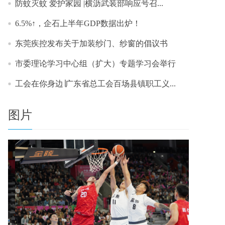
防蚊灭蚊 爱护家园 |横沥武装部响应号召...
6.5%↑，企石上半年GDP数据出炉！
东莞疾控发布关于加装纱门、纱窗的倡议书
市委理论学习中心组（扩大）专题学习会举行
工会在你身边∣广东省总工会百场县镇职工义...
图片