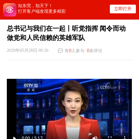
知东莞，知天下！
立即打开
打开客户端发现更多精彩
总书记与我们在一起丨听党指挥 闻令而动
做党和人民信赖的英雄军队
0
0
2020年05月28日 09:26
有
人参与
条评论