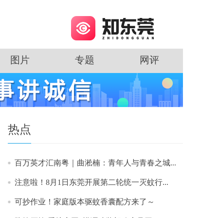
图片
专题
网评
热点
百万英才汇南粤｜曲淞楠：青年人与青春之城...
注意啦！8月1日东莞开展第二轮统一灭蚊行...
可抄作业！家庭版本驱蚊香囊配方来了～