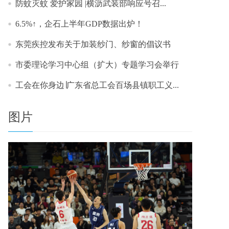
防蚊灭蚊 爱护家园 |横沥武装部响应号召...
6.5%↑，企石上半年GDP数据出炉！
东莞疾控发布关于加装纱门、纱窗的倡议书
市委理论学习中心组（扩大）专题学习会举行
工会在你身边∣广东省总工会百场县镇职工义...
图片