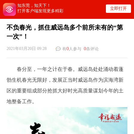
知东莞，知天下！
立即打开
打开客户端发现更多精彩
不负春光，抓住威远岛多个前所未有的“第
一次”！
0
0
2021年03月20日 09:28
有
人参与
条评论
春分至，一年之计在于春。威远岛处处涌动着蓬
勃生机春光无限好，发展正当时威远岛作为滨海湾新
区的重要组成部分抢抓大好时光高质量谋划今年的土
地整备工作。