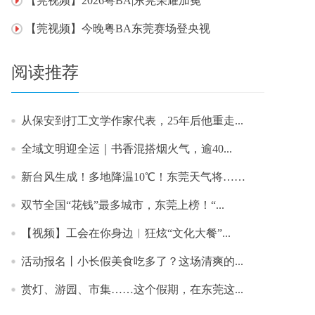
【莞视频】2026粤BA|东莞荣耀加冕
【莞视频】今晚粤BA东莞赛场登央视
阅读推荐
从保安到打工文学作家代表，25年后他重走...
​全域文明迎全运｜书香混搭烟火气，逾40...
新台风生成！多地降温10℃！东莞天气将……
双节全国“花钱”最多城市，东莞上榜！“...
【视频】工会在你身边︱狂炫“文化大餐”...
活动报名丨小长假美食吃多了？这场清爽的...
赏灯、游园、市集……这个假期，在东莞这...