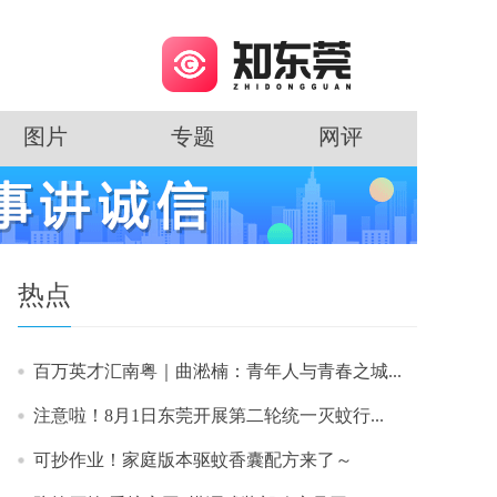
图片
专题
网评
热点
百万英才汇南粤｜曲淞楠：青年人与青春之城...
注意啦！8月1日东莞开展第二轮统一灭蚊行...
可抄作业！家庭版本驱蚊香囊配方来了～