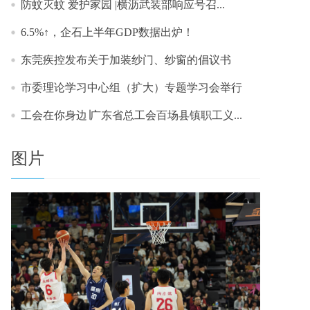
防蚊灭蚊 爱护家园 |横沥武装部响应号召...
6.5%↑，企石上半年GDP数据出炉！
东莞疾控发布关于加装纱门、纱窗的倡议书
市委理论学习中心组（扩大）专题学习会举行
工会在你身边∣广东省总工会百场县镇职工义...
图片