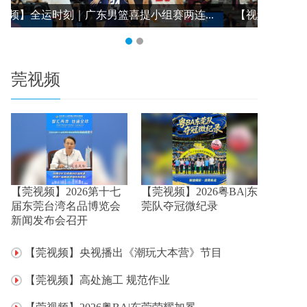
【视频】全运时刻｜广东男篮喜提小组赛两连...
【视频】
莞视频
【莞视频】2026第十七
【莞视频】2026粤BA|东
届东莞台湾名品博览会
莞队夺冠微纪录
新闻发布会召开
【莞视频】央视播出《潮玩大本营》节目
【莞视频】高处施工 规范作业