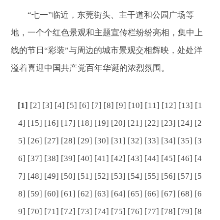
“七一”临近，东莞街头、主干道和公园广场等
地，一个个红色景观和主题宣传栏纷纷亮相，集中上
线的节日“彩装”与周边的城市景观交相辉映，处处洋
溢着喜迎中国共产党百年华诞的浓烈氛围。
[1]
[2]
[3]
[4]
[5]
[6]
[7]
[8]
[9]
[10]
[11]
[12]
[13]
[1
4]
[15]
[16]
[17]
[18]
[19]
[20]
[21]
[22]
[23]
[24]
[2
5]
[26]
[27]
[28]
[29]
[30]
[31]
[32]
[33]
[34]
[35]
[3
6]
[37]
[38]
[39]
[40]
[41]
[42]
[43]
[44]
[45]
[46]
[4
7]
[48]
[49]
[50]
[51]
[52]
[53]
[54]
[55]
[56]
[57]
[5
8]
[59]
[60]
[61]
[62]
[63]
[64]
[65]
[66]
[67]
[68]
[6
9]
[70]
[71]
[72]
[73]
[74]
[75]
[76]
[77]
[78]
[79]
[8