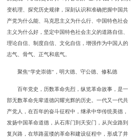
变机理、探究历史规律，深刻认识和准确把握中国共
产党为什么能、马克思主义为什么行、中国特色社会
主义为什么好，坚定中国特色社会主义的道路自信、
理论自信、制度自信、文化自信，增强作为中国人的
志气、骨气、正气和底气。
聚焦“学史崇德”，明大德、守公德、修私德
百年党史，历数革命先烈，纵览革命故事，是一
部无数革命先辈道德闪耀光辉的历史。一代又一代共
产党人，在百年的奋斗征程中，继承中华传统美德，
发扬中国革命道德，从石库门到天安门，从兴业路到
复兴路，在筚路蓝缕的革命和建设征程中，形成了井