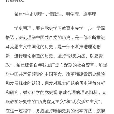
聚焦“学史明理”，懂政理、明学理、通事理
学史明理，要在党史学习教育中先学一步、学深
悟透，深刻理解中国共产党的历史，是一部不断推进
马克思主义中国化的历史，是一部不断推进理论创
新、进行理论创造的历史。坚持“以史为鉴、以史资
政”，聚焦建党百年我国广泛而深刻的社会变革，加强
对中国共产党领导的中国革命、改革和建设历史经验
和发展规律的认识，启发对现实问题的历史视角分析
和研究，树立科学的党史观,形成合理的理论阐释，克
服教学研究中的“历史虚无主义”和“现实孤立主义”。
在这一过程中，务必坚持唯物史观的根本方法，旗帜