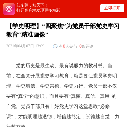
知东莞，知天下！
立即打开
打开客户端发现更多精彩
【学史明理】“四聚焦”为党员干部党史学习
教育“精准画像”
0
0
2021年04月07日 13:09
有
人参与
条评论
党的历史是最生动、最有说服力的教科书。当
前，在全党开展党史学习教育，就是要让党员学史明
理、学史增信、学史崇德、学史力行。党员干部不仅
要有“真学”的意识，而且要有“真懂、真信、真用”的
自觉。党员干部只有上好党史学习这堂思政“必修
课”，才能明理越透彻，增信越笃定，崇德越自觉，力
行越有效。