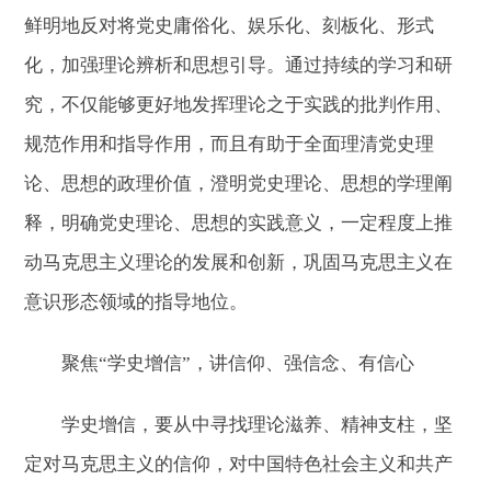
鲜明地反对将党史庸俗化、娱乐化、刻板化、形式
化，加强理论辨析和思想引导。通过持续的学习和研
究，不仅能够更好地发挥理论之于实践的批判作用、
规范作用和指导作用，而且有助于全面理清党史理
论、思想的政理价值，澄明党史理论、思想的学理阐
释，明确党史理论、思想的实践意义，一定程度上推
动马克思主义理论的发展和创新，巩固马克思主义在
意识形态领域的指导地位。
聚焦“学史增信”，讲信仰、强信念、有信心
学史增信，要从中寻找理论滋养、精神支柱，坚
定对马克思主义的信仰，对中国特色社会主义和共产