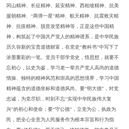
冈山精神、长征精神、延安精神、西柏坡精神、抗美
援朝精神、“两弹一星”精神、航天精神、抗震救灾精
神、抗疫精神、脱贫攻坚精神等，正是这些中国精
神，构筑起了中国共产党人的精神谱系，是中华民族
历久弥新的宝贵道德财富，在党史“教科书”中写下了
浓墨重彩的一笔。党员干部学党史，悟思想，就要不
忘初心，以史为鉴，学习老一辈共产党人高尚的道德
情操、独特的精神风范和崇高的思想境界，学习中国
精神蕴含的道德坐标和道德风尚。要“明大德”，对党
忠诚，为党尽职，时刻不忘“实现中华民族伟大复
兴”的初心和使命；要“守公德”，立党为公，执政为
民，把全心全意为人民服务作为根本宗旨和行为指