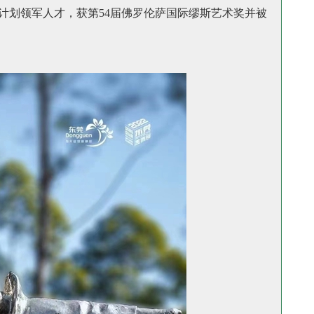
计划领军人才，获第54届佛罗伦萨国际缪斯艺术奖并被