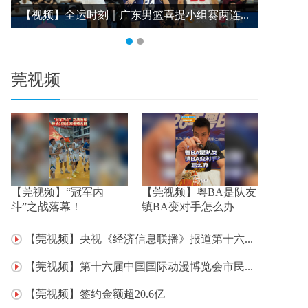
【视频】全运时刻｜广东男篮喜提小组赛两连...
【视频】
莞视频
【莞视频】“冠军内
【莞视频】粤BA是队友
斗”之战落幕！
镇BA变对手怎么办
【莞视频】央视《经济信息联播》报道第十六...
【莞视频】第十六届中国国际动漫博览会市民...
【莞视频】签约金额超20.6亿