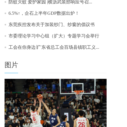
防蚊灭蚊 爱护家园 |横沥武装部响应号召...
6.5%↑，企石上半年GDP数据出炉！
东莞疾控发布关于加装纱门、纱窗的倡议书
市委理论学习中心组（扩大）专题学习会举行
工会在你身边∣广东省总工会百场县镇职工义...
图片