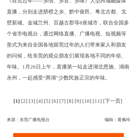
《在莞过年——乡情、乡音、乡味》大型跨城融媒体
直播，分别走进脐橙之乡、黔中俊邑、粤北古都、戈
壁新城、金城兰州、百越古郡等8座城市，联合全国多
个省市电视台，通过网络直播、广播电视、短视频等
形式为来自全国各地留莞过年的人们带来家人和朋友
的问候，给东莞的观众朋友们展现各地不同的年俗、
年味。1月26日上午，直播第一站走进湖北恩施、湖南
永州，一起感受“两湖”少数民族正宗的年味。
[1]
[2]
[3]
[4]
[5]
[6]
[7]
[8]
[9]
[10]
[11]
[下一页]
来源：东莞广播电视台
编辑：黄佩玲