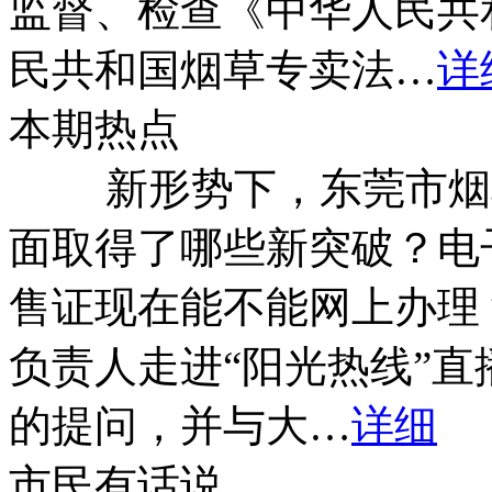
监督、检查《中华人民共
法对该违法行为进行立案查处，并对
保存，以作进一步调查处理。另查明
民共和国烟草专卖法…
详
二次因违法经营卷烟被分局立案查处
对其进行降档、降级，并且将加强后
本期热点
新形势下，东莞市烟草
13、阳光:
沙田镇横流海港路25号10
串烟销售，望有关部门严厉查处。
[201
面取得了哪些新突破？电
回复：
接到投诉后，分局领导高度重
人员前往调查处理。经核查，该店持
售证现在能不能网上办理
专卖零售许可证，随即我分局执法人
负责人走进“阳光热线”
架及卷烟仓库进行检查。经检查，该
均为该店自己的卷烟条码，散包卷烟
的提问，并与大…
详细
发现无标志外国卷烟、出口倒流国产
专卖批发企业进货的卷烟。鉴于诉求
市民有话说
对该店列入重点监管对象进行后续监