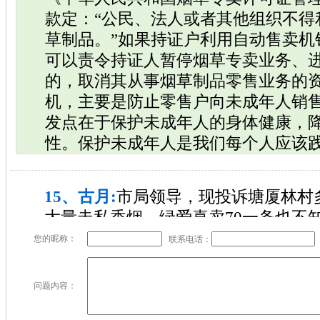
款定：“公民、法人或者其他组织不得
草制品。”如果持证户利用自动售卖机
可以责令持证人暂停烟草专卖业务、
的，取消其从事烟草制品零售业务的
机，主要是防止零售户向未成年人销
发点在于保护未成年人的身体健康，
性。保护未成年人是我们每个人应该
15、古月:
市局领导，现投诉塘厦林村多
大量走私香烟，绿爱喜卖70一条也不
公司拿货都要一百多，另外该地段因
您的昵称：
联系电话：
生，建议对该地段加大检查执法力度.
[
问题内容：
回复：
接到该线索后，分局高度重视
案，组织 精干力量对网友所反映的线