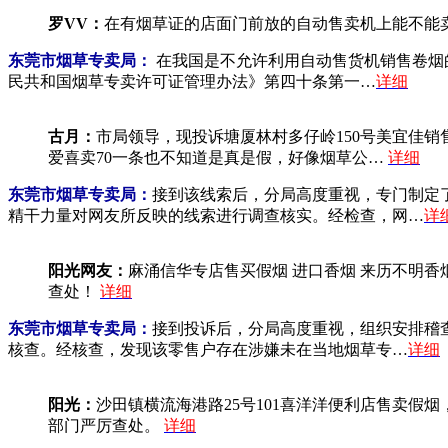
罗VV：
在有烟草证的店面门前放的自动售卖机上能不能卖
东莞市烟草专卖局：
在我国是不允许利用自动售货机销售卷烟
民共和国烟草专卖许可证管理办法》第四十条第一…
详细
古月：
市局领导，现投诉塘厦林村多仔岭150号美宜佳销
爱喜卖70一条也不知道是真是假，好像烟草公…
详细
东莞市烟草专卖局：
接到该线索后，分局高度重视，专门制定
精干力量对网友所反映的线索进行调查核实。经检查，网…
详
阳光网友：
麻涌信华专店售买假烟 进口香烟 来历不明香
查处！
详细
东莞市烟草专卖局：
接到投诉后，分局高度重视，组织安排稽
核查。经核查，发现该零售户存在涉嫌未在当地烟草专…
详细
阳光：
沙田镇横流海港路25号101喜洋洋便利店售卖假
部门严厉查处。
详细