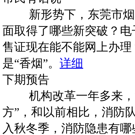
传教育。
新形势下，东莞市烟草
面取得了哪些新突破？电
12、老烟枪:
听说电子烟更加有害健康
止?
详细
[2019/11/13 16:51:59]
售证现在能不能网上办理
回复：
国家烟草专卖局、国家市场监督
是“香烟”。
详细
日联合发布了《关于进一步保护未成
通告》，要求各类市场主体不得向未
下期预告
促电子烟生产、销售企业或个人及时
网站或客户端，电商平台及时关闭电
机构改革一年多来，消防
品及时下架，电子烟生产、销售企业
发布的电子烟广告。 我局也会根据这
方”，和以前相比，消防
范围内加强电子烟的监管，并重点做
是积极做好本通告的宣传，进一步强
入秋冬季，消防隐患有哪
人免受电子烟侵害的意识；二是加强