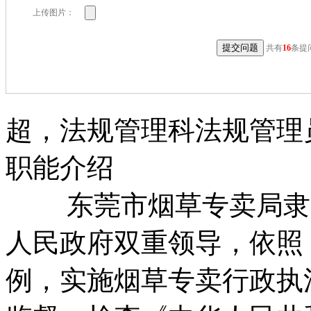
查，网友所反映的塘厦镇林村多仔岭1
上传图片：
售走私卷烟的违法行为，我们对其进行
法对涉案卷烟进行先行登记保存，待
共有
16
条提
我们也对周边地区开展了清理整治行
规零售户起到了较好的警示作用，切
的守法经营意识。下一步，我局将继
超，法规管理科法规管理
执法等工作，继续保持对卷烟市场监
好国家利益和消费者合法权益。
职能介绍
东莞市烟草专卖局隶属
14、阳光网友:
麻涌信华专店售买假烟 
望有关部门严厉查处！
[2019/11/13 16:51
人民政府双重领导，依照
回复：
接到投诉后，分局高度重视，
例，实施烟草专卖行政执
店进行了核查。经核查，发现该零售
草专卖批发企业进货和销售无标识外