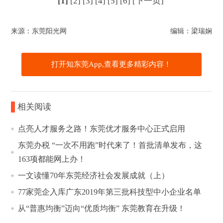
[1]
[2]
[3]
[4]
[5]
[6]
[下一页]
来源：东莞阳光网
编辑：梁瑞娴
打开知东莞App,查看更多精彩内容！
相关阅读
点亮人才服务之路！东莞优才服务中心正式启用
东莞办税 “一次不用跑”时代来了！首批清单发布，这
163项都能网上办！
一文读懂70年东莞经济社会发展成就（上）
77家莞企入库广东2019年第三批科技型中小企业名单
从“普惠均衡”迈向“优质均衡” 东莞教育在升级！