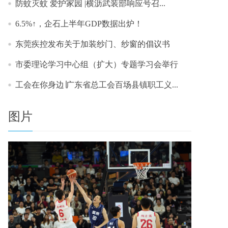
防蚊灭蚊 爱护家园 |横沥武装部响应号召...
6.5%↑，企石上半年GDP数据出炉！
东莞疾控发布关于加装纱门、纱窗的倡议书
市委理论学习中心组（扩大）专题学习会举行
工会在你身边∣广东省总工会百场县镇职工义...
图片