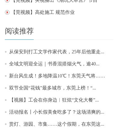
【莞视频】央视播出《潮玩大本营》节目
【莞视频】高处施工 规范作业
阅读推荐
从保安到打工文学作家代表，25年后他重走...
​全域文明迎全运｜书香混搭烟火气，逾40...
新台风生成！多地降温10℃！东莞天气将……
双节全国“花钱”最多城市，东莞上榜！“...
【视频】工会在你身边︱狂炫“文化大餐”...
活动报名丨小长假美食吃多了？这场清爽的...
赏灯、游园、市集……这个假期，在东莞这...