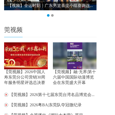
【视频】全运时刻｜广东男篮喜提小组赛两连...
【视频】
莞视频
【莞视频】2026中国人
【莞视频】融·无界|第十
寿东莞分公司营销30周
六届中国国际动漫博览
年服务明星评选总决赛
会在东莞盛大开幕
【莞视频】2026第十七届东莞台湾名品博览会...
【莞视频】2026粤BA|东莞队夺冠微纪录