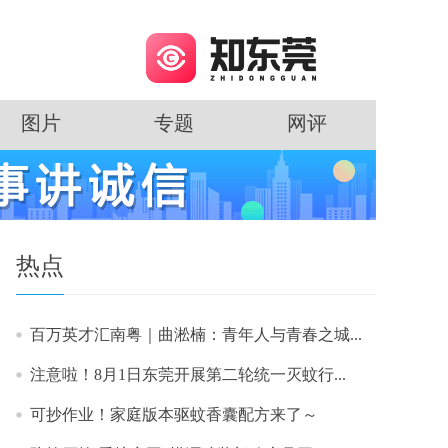
图片
专题
网评
热点
百万英才汇南粤｜曲淞楠：青年人与青春之城...
注意啦！8月1日东莞开展第二轮统一灭蚊行...
可抄作业！家庭版本驱蚊香囊配方来了～